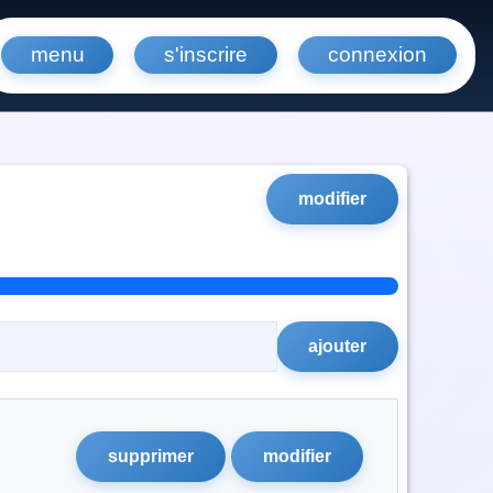
menu
s'inscrire
connexion
modifier
supprimer
modifier