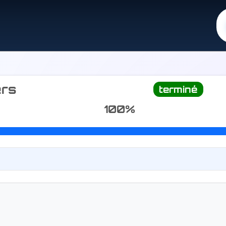
ers
terminé
100%